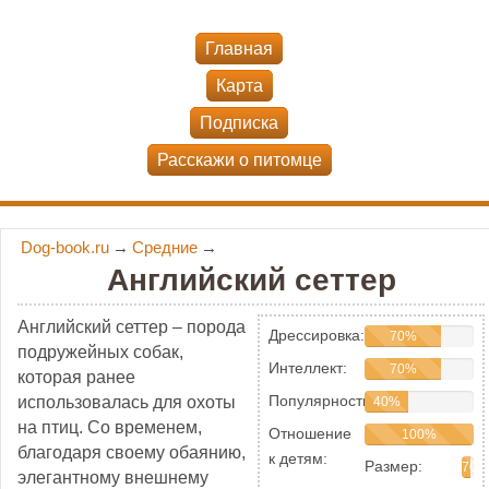
Главная
Карта
Подписка
Расскажи о питомце
Dog-book.ru
→
Средние
→
Английский сеттер
Английский сеттер – порода
Дрессировка:
70%
подружейных собак,
Интеллект:
70%
которая ранее
Популярность:
использовалась для охоты
40%
на птиц. Со временем,
Отношение
100%
благодаря своему обаянию,
к детям:
Размер:
70
элегантному внешнему