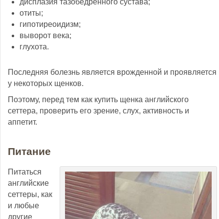
дисплазия тазобедренного сустава;
отиты;
гипотиреоидизм;
выворот века;
глухота.
Последняя болезнь является врожденной и проявляется
у некоторых щенков.
Поэтому, перед тем как купить щенка английского
сеттера, проверить его зрение, слух, активность и
аппетит.
Питание
Питаться
английские
сеттеры, как
и любые
другие