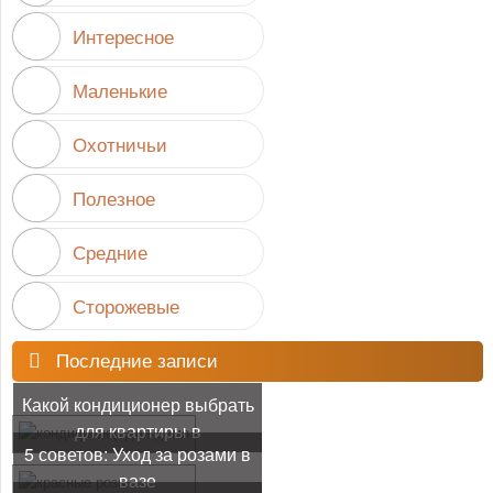
Интересное
Маленькие
Охотничьи
Полезное
Средние
Сторожевые
Последние записи
Какой кондиционер выбрать
для квартиры в
5 советов: Уход за розами в
многоквартирном доме?
вазе