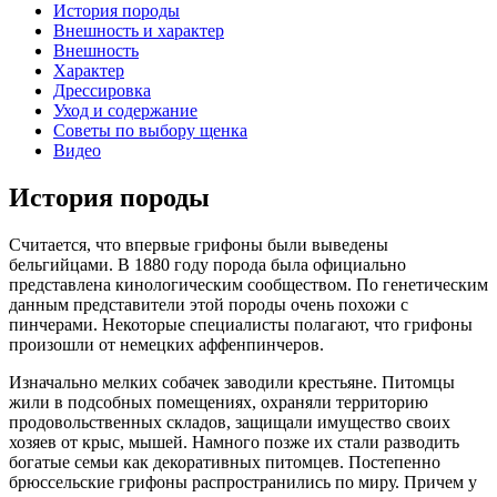
История породы
Внешность и характер
Внешность
Характер
Дрессировка
Уход и содержание
Советы по выбору щенка
Видео
История породы
Считается, что впервые грифоны были выведены
бельгийцами. В 1880 году порода была официально
представлена кинологическим сообществом. По генетическим
данным представители этой породы очень похожи с
пинчерами. Некоторые специалисты полагают, что грифоны
произошли от немецких аффенпинчеров.
Изначально мелких собачек заводили крестьяне. Питомцы
жили в подсобных помещениях, охраняли территорию
продовольственных складов, защищали имущество своих
хозяев от крыс, мышей. Намного позже их стали разводить
богатые семьи как декоративных питомцев. Постепенно
брюссельские грифоны распространились по миру. Причем у