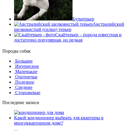
Бультерьер
Австралийский
шелковистый (силки) терьер
Скайтерьер – порода известная и
достаточно популярная, но редкая
Породы собак
Большие
Интересное
Маленькие
Охотничьи
Полезное
Средние
Сторожевые
Последние записи
Какой кондиционер выбрать для квартиры в
многоквартирном доме?