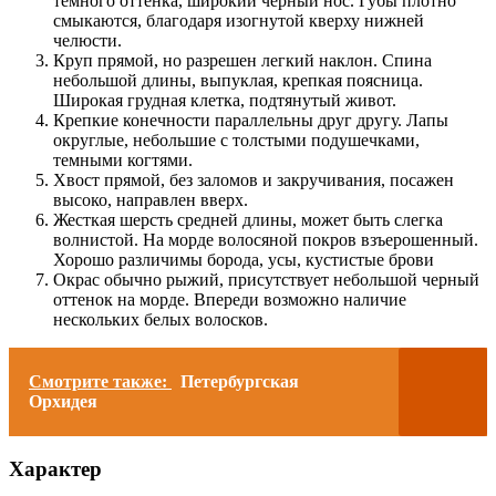
темного оттенка, широкий черный нос. Губы плотно
смыкаются, благодаря изогнутой кверху нижней
челюсти.
Круп прямой, но разрешен легкий наклон. Спина
небольшой длины, выпуклая, крепкая поясница.
Широкая грудная клетка, подтянутый живот.
Крепкие конечности параллельны друг другу. Лапы
округлые, небольшие с толстыми подушечками,
темными когтями.
Хвост прямой, без заломов и закручивания, посажен
высоко, направлен вверх.
Жесткая шерсть средней длины, может быть слегка
волнистой. На морде волосяной покров взъерошенный.
Хорошо различимы борода, усы, кустистые брови
Окрас обычно рыжий, присутствует небольшой черный
оттенок на морде. Впереди возможно наличие
нескольких белых волосков.
Смотрите также:
Петербургская
Орхидея
Характер